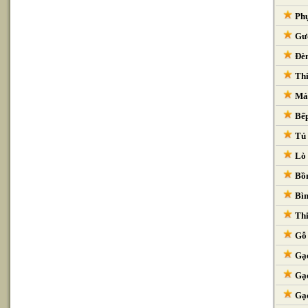
Phụ
Gươ
Đèn
Thi
Máy
Bếp
Tủ 
Lò 
Bồn
Bìn
Thi
Gỗ 
Gạc
Gạc
Gạc