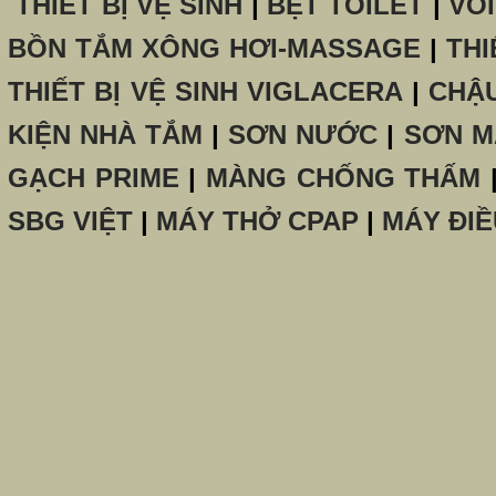
THIẾT BỊ VỆ SINH
|
BỆT TOILET
|
VÒ
BỒN TẮM XÔNG HƠI-MASSAGE
|
THI
THIẾT BỊ VỆ SINH VIGLACERA
|
CHẬ
KIỆN NHÀ TẮM
|
SƠN NƯỚC
|
SƠN M
GẠCH PRIME
|
MÀNG CHỐNG THẤM
SBG VIỆT
|
MÁY THỞ CPAP
|
MÁY ĐIỀ