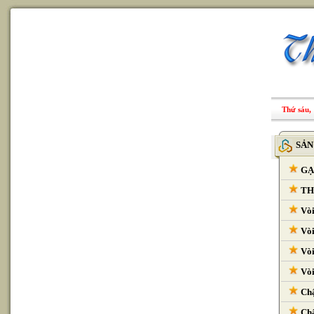
Thứ sáu, 
SẢN
GẠ
THI
Vòi
Vòi
Vòi
Vòi
Chậ
Chậ