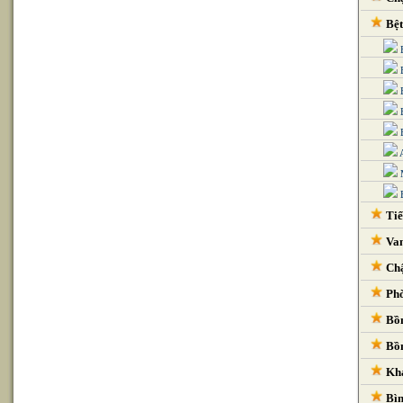
Bệt
Tiể
Van
Chậ
Phò
Bồn
Bồn
Kha
Bìn