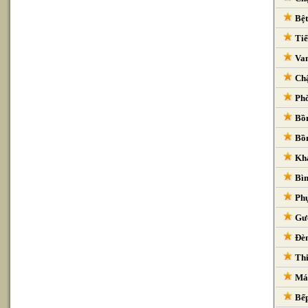
Bệt
Tiể
Van
Chậ
Phò
Bồn
Bồn
Kha
Bìn
Phụ
Gươ
Đèn
Thi
Máy
Bếp