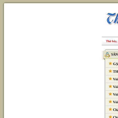
Thứ bẩy, 
SẢN
GẠ
THI
Vòi
Vòi
Vòi
Vòi
Chậ
Chậ