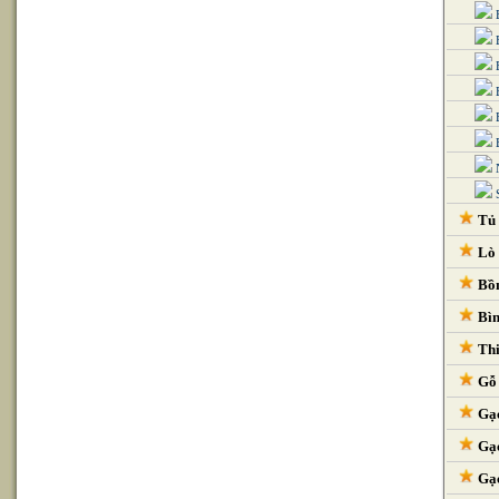
B
Tủ 
Lò 
Bồn
Bìn
Thi
Gỗ 
Gạc
Gạc
Gạc