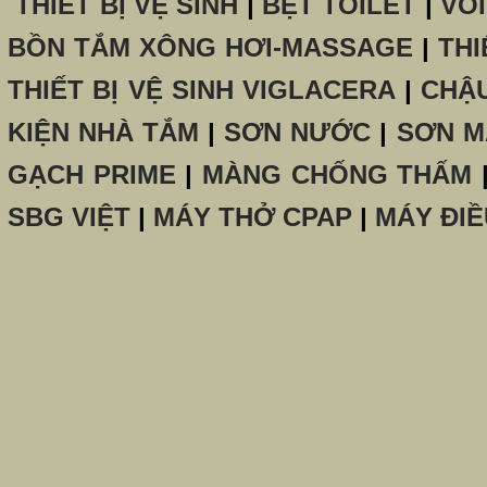
THIẾT BỊ VỆ SINH
|
BỆT TOILET
|
VÒ
BỒN TẮM XÔNG HƠI-MASSAGE
|
THI
THIẾT BỊ VỆ SINH VIGLACERA
|
CHẬ
KIỆN NHÀ TẮM
|
SƠN NƯỚC
|
SƠN M
GẠCH PRIME
|
MÀNG CHỐNG THẤM
SBG VIỆT
|
MÁY THỞ CPAP
|
MÁY ĐIỀ