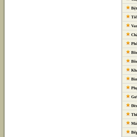
Bệt
Tiể
Van
Chậ
Phò
Bồn
Bồn
Kha
Bìn
Phụ
Gươ
Đèn
Thi
Máy
Bếp