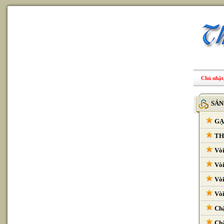
Chủ nhật,
SẢN
GẠ
THI
Vòi
Vòi
Vòi
Vòi
Chậ
Chậ