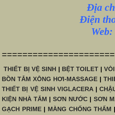
Địa ch
Điện th
Web: 
======================
THIẾT BỊ VỆ SINH
|
BỆT TOILET
|
VÒ
BỒN TẮM XÔNG HƠI-MASSAGE
|
THI
THIẾT BỊ VỆ SINH VIGLACERA
|
CHẬ
KIỆN NHÀ TẮM
|
SƠN NƯỚC
|
SƠN M
GẠCH PRIME
|
MÀNG CHỐNG THẤM