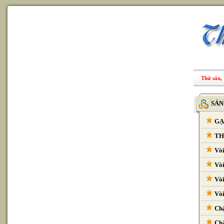
Thứ sáu, 
SẢN
GẠ
THI
Vòi
Vòi
Vòi
Vòi
Chậ
Chậ