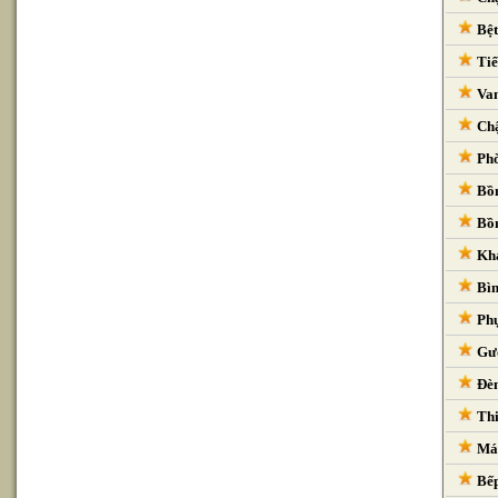
Bệt
Tiể
Van
Chậ
Phò
Bồn
Bồn
Kha
Bìn
Phụ
Gươ
Đèn
Thi
Máy
Bếp