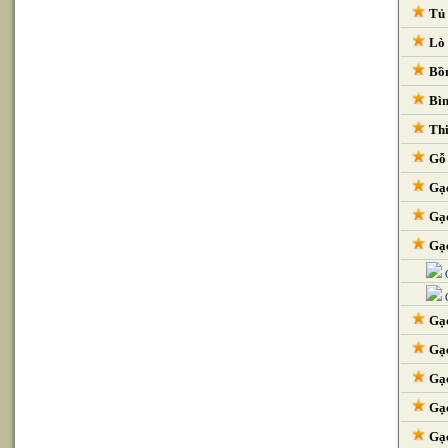
Tủ 
Lò 
Bồn
Bìn
Thi
Gỗ 
Gạc
Gạc
Gạc
G
G
Gạc
Gạc
Gạc
Gạc
Gạc