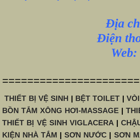
Địa ch
Điện th
Web: 
======================
THIẾT BỊ VỆ SINH
|
BỆT TOILET
|
VÒ
BỒN TẮM XÔNG HƠI-MASSAGE
|
THI
THIẾT BỊ VỆ SINH VIGLACERA
|
CHẬ
KIỆN NHÀ TẮM
|
SƠN NƯỚC
|
SƠN M