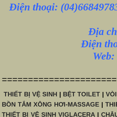
Điện thoại:
(04)6684978
Địa ch
Điện th
Web: 
======================
THIẾT BỊ VỆ SINH
|
BỆT TOILET
|
VÒ
BỒN TẮM XÔNG HƠI-MASSAGE
|
THI
THIẾT BỊ VỆ SINH VIGLACERA
|
CHẬ