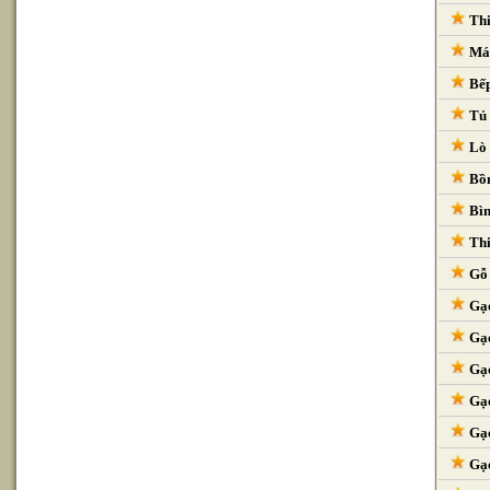
Thi
Máy
Bếp
Tủ 
Lò 
Bồn
Bìn
Thi
Gỗ 
Gạc
Gạc
Gạc
Gạc
Gạc
Gạc