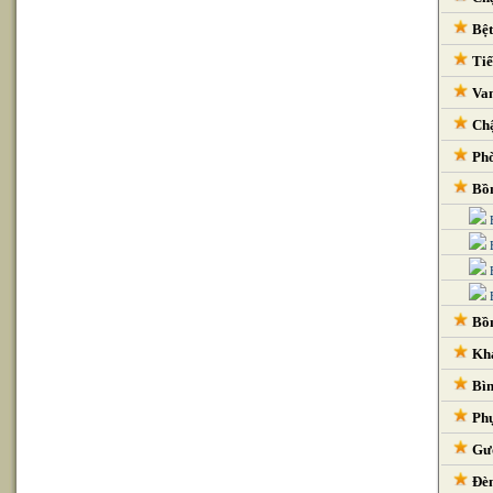
Bệt
Tiể
Van
Chậ
Phò
Bồn
Bồn
Kha
Bìn
Phụ
Gươ
Đèn