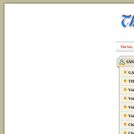
Thứ bẩy, 
SẢN
GẠ
THI
Vòi
Vòi
Vòi
Vòi
Chậ
Chậ