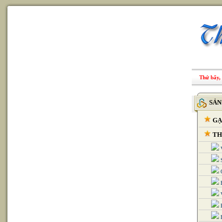
Thứ bẩy, 
SẢN
GẠ
THI
B