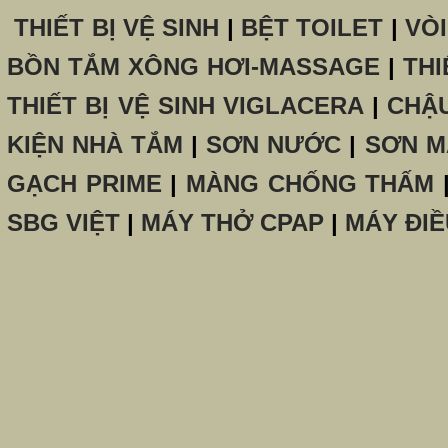
THIẾT BỊ VỆ SINH
|
BỆT TOILET
|
VÒ
BỒN TẮM XÔNG HƠI-MASSAGE
|
THI
THIẾT BỊ VỆ SINH VIGLACERA
|
CHẬ
KIỆN NHÀ TẮM
|
SƠN NƯỚC
|
SƠN M
GẠCH PRIME
|
MÀNG CHỐNG THẤM
SBG VIỆT
|
MÁY THỞ CPAP
|
MÁY ĐIỀ