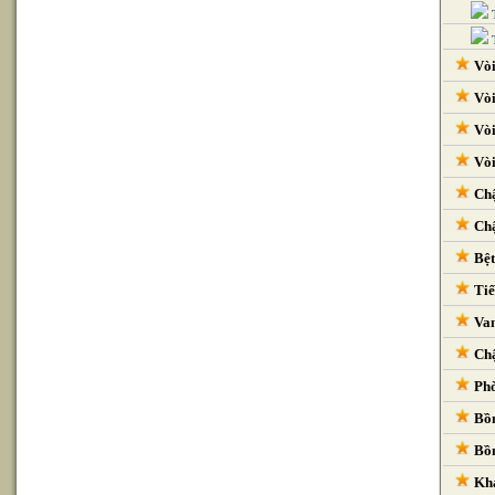
Vòi
Vòi
Vòi
Vòi
Chậ
Chậ
Bệt
Tiể
Van
Chậ
Phò
Bồn
Bồn
Kha