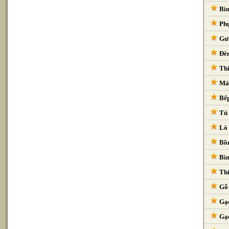
Bìn
Phụ
Gươ
Đèn
Thi
Máy
Bếp
Tủ 
Lò 
Bồn
Bìn
Thi
Gỗ 
Gạc
Gạc