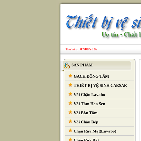
Thứ sáu, 07/08/2026
SẢN PHẨM
GẠCH ĐỒNG TÂM
THIẾT BỊ VỆ SINH CAESAR
Vòi Chậu Lavabo
Vòi Tắm Hoa Sen
Vòi Bồn Tắm
Vòi Chậu Bếp
Chậu Rửa Mặt(Lavabo)
Chậu Rửa Bát