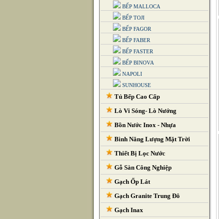
BẾP MALLOCA
BẾP TOJI
BẾP FAGOR
BẾP FABER
BẾP FASTER
BẾP BINOVA
NAPOLI
SUNHOUSE
Tủ Bếp Cao Cấp
Lò Vi Sóng- Lò Nướng
Bồn Nước Inox - Nhựa
Bình Năng Lượng Mặt Trời
Thiết Bị Lọc Nước
Gỗ Sàn Công Nghiệp
Gạch Ốp Lát
Gạch Granite Trung Đô
Gạch Inax