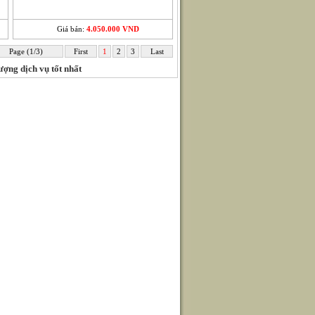
Giá bán:
4.050.000 VND
Page (1/3)
First
1
2
3
Last
ượng dịch vụ tốt nhất