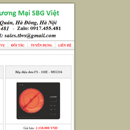
 VỤ
ĐỐI TÁC
TUYỂN DỤNG
LIÊN HỆ
Bếp điện đơn FS - 118E - MS5316
Giá bán:
2.150.000 VND