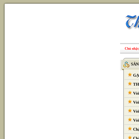
Chủ nhật,
SẢN
GẠ
THI
Vòi
Vòi
Vòi
Vòi
Chậ
Chậ