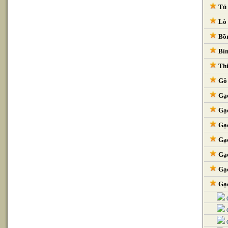
Tủ 
Lò 
Bồn
Bìn
Thi
Gỗ 
Gạc
Gạc
Gạc
Gạc
Gạc
Gạc
Gạc
G
G
G