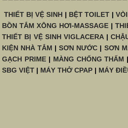
THIẾT BỊ VỆ SINH
|
BỆT TOILET
|
VÒ
BỒN TẮM XÔNG HƠI-MASSAGE
|
THI
THIẾT BỊ VỆ SINH VIGLACERA
|
CHẬ
KIỆN NHÀ TẮM
|
SƠN NƯỚC
|
SƠN M
GẠCH PRIME
|
MÀNG CHỐNG THẤM
SBG VIỆT
|
MÁY THỞ CPAP
|
MÁY ĐIỀ