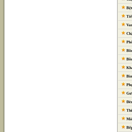
Bệt
Tiể
Van
Chậ
Phò
Bồn
Bồn
Kha
Bìn
Phụ
Gươ
Đèn
Thi
Máy
Bếp