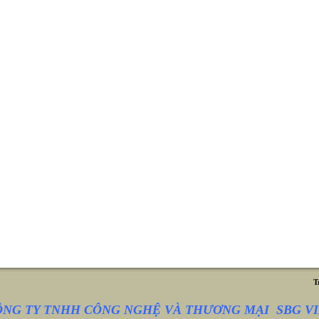
T
ÔNG TY TNHH CÔNG NGHỆ VÀ THƯƠNG MẠI SBG VI