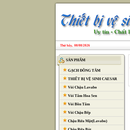
Thứ bẩy, 08/08/2026
SẢN PHẨM
GẠCH ĐỒNG TÂM
THIẾT BỊ VỆ SINH CAESAR
Vòi Chậu Lavabo
Vòi Tắm Hoa Sen
Vòi Bồn Tắm
Vòi Chậu Bếp
Chậu Rửa Mặt(Lavabo)
Chậu Rửa Bát