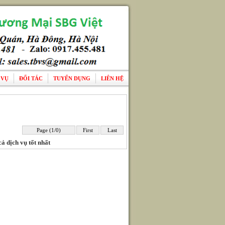
 VỤ
ĐỐI TÁC
TUYỂN DỤNG
LIÊN HỆ
Page (1/0)
First
Last
ả dịch vụ tốt nhất