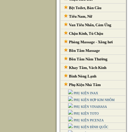
Bệt Toilet, Bàn Cầu
Tiểu Nam, Nữ
Van Tiểu Nhấn, Cảm Ứng
Chậu Kính, Tủ Chậu
Phòng Massage - Xông hơi
Bồn Tắm Massage
Bồn Tắm Nằm Thường
Khay Tắm, Vách Kính
Bình Nóng Lạnh
Phụ Kiện Nhà Tắm
PHỤ KIỆN INAX
PHỤ KIỆN HỢP KIM NHÔM
PHỤ KIỆN VINAHASA
PHỤ KIỆN TOTO
PHỤ KIỆN PICENZA
PHỤ KIỆN ĐÌNH QUỐC