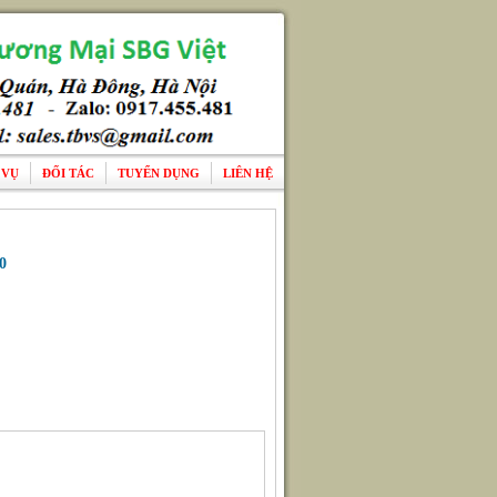
 VỤ
ĐỐI TÁC
TUYỂN DỤNG
LIÊN HỆ
0