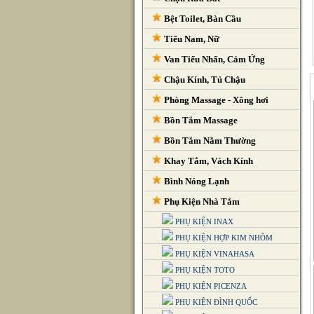
Bệt Toilet, Bàn Cầu
Tiểu Nam, Nữ
Van Tiểu Nhấn, Cảm Ứng
Chậu Kính, Tủ Chậu
Phòng Massage - Xông hơi
Bồn Tắm Massage
Bồn Tắm Nằm Thường
Khay Tắm, Vách Kính
Bình Nóng Lạnh
Phụ Kiện Nhà Tắm
PHỤ KIỆN INAX
PHỤ KIỆN HỢP KIM NHÔM
PHỤ KIỆN VINAHASA
PHỤ KIỆN TOTO
PHỤ KIỆN PICENZA
PHỤ KIỆN ĐÌNH QUỐC