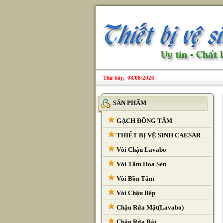
Thứ bẩy, 08/08/2026
SẢN PHẨM
GẠCH ĐỒNG TÂM
THIẾT BỊ VỆ SINH CAESAR
Vòi Chậu Lavabo
Vòi Tắm Hoa Sen
Vòi Bồn Tắm
Vòi Chậu Bếp
Chậu Rửa Mặt(Lavabo)
Chậu Rửa Bát