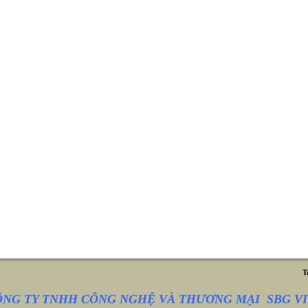
T
ÔNG TY TNHH CÔNG NGHỆ VÀ THƯƠNG MẠI SBG VI