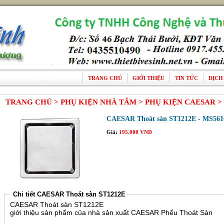
TRANG CHỦ
GIỚI THIỆU
TIN TỨC
DỊCH
TRANG CHỦ >
PHỤ KIỆN NHÀ TẮM >
PHỤ KIỆN CAESAR >
CAESAR Thoát sàn ST1212E - MS561
Giá:
195.000 VND
Chi tiết CAESAR Thoát sàn ST1212E
CAESAR Thoát sàn ST1212E
giới thiệu sản phẩm của nhà sản xuất
CAESAR Phểu Thoát Sàn