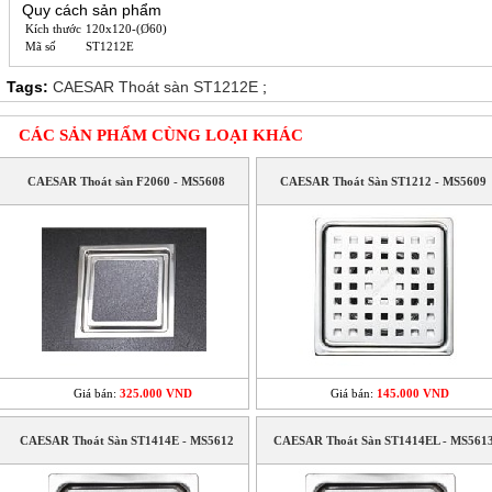
Quy cách sản phẩm
Kích thước
120x120-(Ø60)
Mã số
ST1212E
Tags:
CAESAR Thoát sàn ST1212E
;
CÁC SẢN PHẨM CÙNG LOẠI KHÁC
CAESAR Thoát sàn F2060 - MS5608
CAESAR Thoát Sàn ST1212 - MS5609
Giá bán:
325.000 VND
Giá bán:
145.000 VND
CAESAR Thoát Sàn ST1414E - MS5612
CAESAR Thoát Sàn ST1414EL - MS561