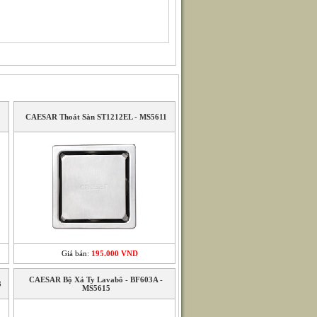
CAESAR Thoát Sàn ST1212EL - MS5611
Giá bán:
195.000 VND
CAESAR Bộ Xả Ty Lavabô - BF603A -
3
MS5615