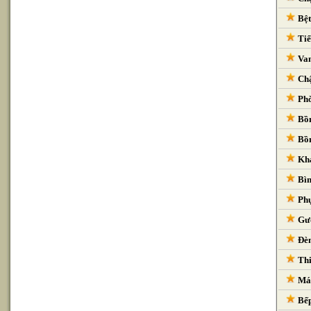
Bệt
Tiể
Van
Chậ
Phò
Bồn
Bồn
Kha
Bìn
Phụ
Gươ
Đèn
Thi
Máy
Bếp