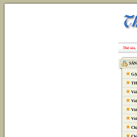
Thứ sáu, 
SẢN
GẠ
THI
Vòi
Vòi
Vòi
Vòi
Chậ
Chậ