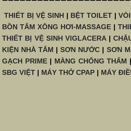
THIẾT BỊ VỆ SINH
|
BỆT TOILET
|
VÒ
BỒN TẮM XÔNG HƠI-MASSAGE
|
THI
THIẾT BỊ VỆ SINH VIGLACERA
|
CHẬ
KIỆN NHÀ TẮM
|
SƠN NƯỚC
|
SƠN M
GẠCH PRIME
|
MÀNG CHỐNG THẤM
SBG VIỆT
|
MÁY THỞ CPAP
|
MÁY ĐIỀ