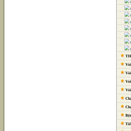
G
G
G
G
G
G
G
G
THI
Vòi
Vòi
Vòi
Vòi
Chậ
Chậ
Bệt
Tiể