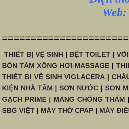
Web: 
======================
THIẾT BỊ VỆ SINH
|
BỆT TOILET
|
VÒ
BỒN TẮM XÔNG HƠI-MASSAGE
|
THI
THIẾT BỊ VỆ SINH VIGLACERA
|
CHẬ
KIỆN NHÀ TẮM
|
SƠN NƯỚC
|
SƠN M
GẠCH PRIME
|
MÀNG CHỐNG THẤM
SBG VIỆT
|
MÁY THỞ CPAP
|
MÁY ĐIỀ