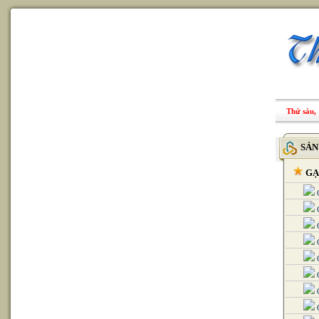
Thứ sáu, 
SẢN
GẠ
G
G
G
G
G
G
G
G