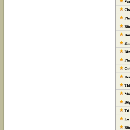
Van
Chậ
Phò
Bồn
Bồn
Kha
Bìn
Phụ
Gươ
Đèn
Thi
Máy
Bếp
Tủ 
Lò 
Bồn