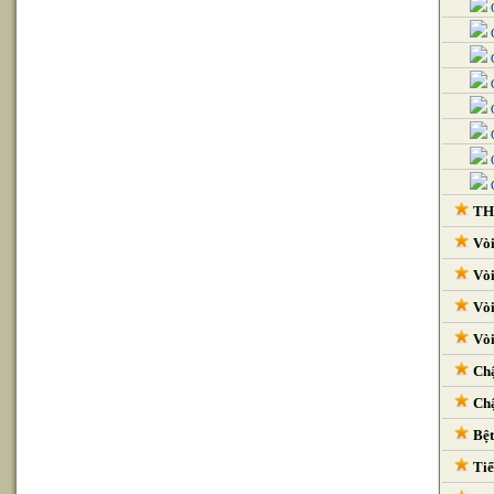
G
G
G
G
G
G
G
G
THI
Vòi
Vòi
Vòi
Vòi
Chậ
Chậ
Bệt
Tiể