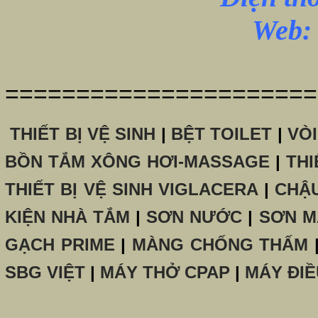
Web: 
======================
THIẾT BỊ VỆ SINH
|
BỆT TOILET
|
VÒ
BỒN TẮM XÔNG HƠI-MASSAGE
|
THI
THIẾT BỊ VỆ SINH VIGLACERA
|
CHẬ
KIỆN NHÀ TẮM
|
SƠN NƯỚC
|
SƠN M
GẠCH PRIME
|
MÀNG CHỐNG THẤM
SBG VIỆT
|
MÁY THỞ CPAP
|
MÁY ĐIỀ