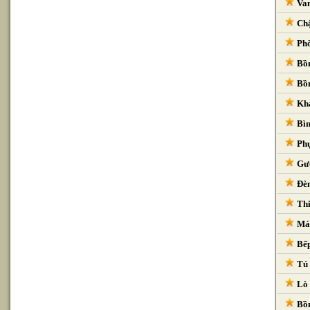
Van
Chậ
Phò
Bồn
Bồn
Kha
Bìn
Phụ
Gươ
Đèn
Thi
Máy
Bếp
Tủ 
Lò 
Bồn