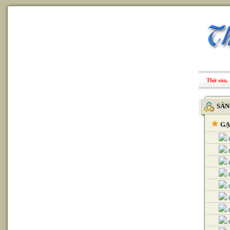
Thứ sáu, 
SẢN
GẠ
G
G
G
G
G
G
G
G