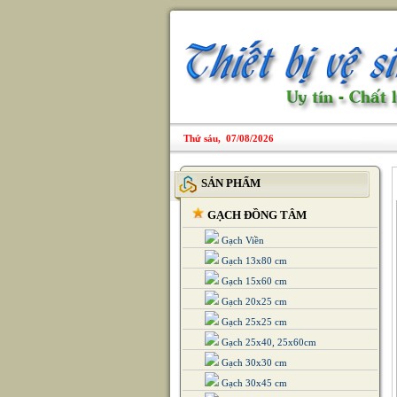
Thứ sáu, 07/08/2026
SẢN PHẨM
GẠCH ĐỒNG TÂM
Gạch Viền
Gạch 13x80 cm
Gạch 15x60 cm
Gạch 20x25 cm
Gạch 25x25 cm
Gạch 25x40, 25x60cm
Gạch 30x30 cm
Gạch 30x45 cm