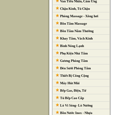
Van Tiểu Nhấn, Cảm Ứng
Chậu Kính, Tủ Chậu
Phòng Massage - Xông hơi
Bồn Tắm Massage
Bồn Tắm Nằm Thường
Khay Tắm, Vách Kính
Bình Nóng Lạnh
Phụ Kiện Nhà Tắm
Gương Phòng Tắm
Đèn Sưởi Phòng Tắm
Thiết Bị Công Cộng
Máy Hút Mùi
Bếp Gas, Điện, Từ
Tủ Bếp Cao Cấp
Lò Vi Sóng- Lò Nướng
Bồn Nước Inox - Nhựa