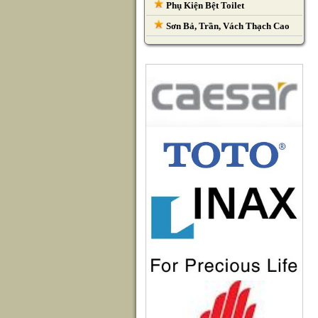
Phụ Kiện Bệt Toilet
Sơn Bả, Trần, Vách Thạch Cao