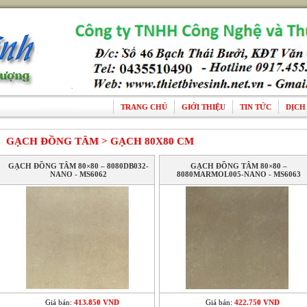
TRANG CHỦ
GIỚI THIỆU
TIN TỨC
DỊCH
GẠCH ĐỒNG TÂM > GẠCH 80X80 CM
GẠCH ĐỒNG TÂM 80×80 – 8080DB032-
GẠCH ĐỒNG TÂM 80×80 –
NANO - MS6062
8080MARMOL005-NANO - MS6063
Giá bán:
413.850 VND
Giá bán:
422.750 VND