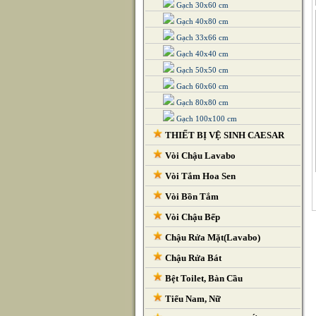
Gạch 30x60 cm
Gạch 40x80 cm
Gạch 33x66 cm
Gạch 40x40 cm
Gạch 50x50 cm
Gach 60x60 cm
Gạch 80x80 cm
Gạch 100x100 cm
THIẾT BỊ VỆ SINH CAESAR
Vòi Chậu Lavabo
Vòi Tắm Hoa Sen
Vòi Bồn Tắm
Vòi Chậu Bếp
Chậu Rửa Mặt(Lavabo)
Chậu Rửa Bát
Bệt Toilet, Bàn Cầu
Tiểu Nam, Nữ