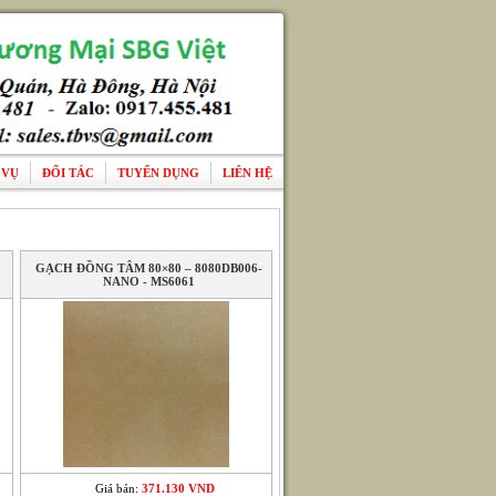
 VỤ
ĐỐI TÁC
TUYỂN DỤNG
LIÊN HỆ
GẠCH ĐỒNG TÂM 80×80 – 8080DB006-
NANO - MS6061
Giá bán:
371.130 VND