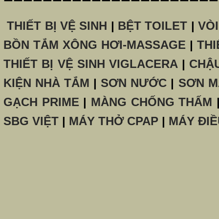
THIẾT BỊ VỆ SINH
|
BỆT TOILET
|
VÒ
BỒN TẮM XÔNG HƠI-MASSAGE
|
THI
THIẾT BỊ VỆ SINH VIGLACERA
|
CHẬ
KIỆN NHÀ TẮM
|
SƠN NƯỚC
|
SƠN M
GẠCH PRIME
|
MÀNG CHỐNG THẤM
SBG VIỆT
|
MÁY THỞ CPAP
|
MÁY ĐIỀ