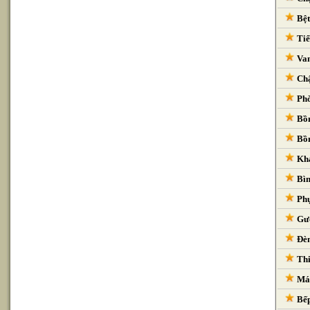
Bệt
Tiể
Van
Chậ
Phò
Bồn
Bồn
Kha
Bìn
Phụ
Gươ
Đèn
Thi
Máy
Bếp