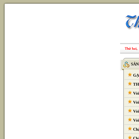
Thứ hai, 
SẢN
GẠ
THI
Vòi
Vòi
Vòi
Vòi
Chậ
Chậ