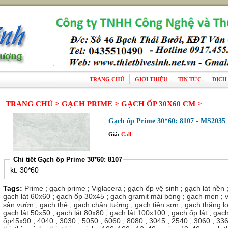
TRANG CHỦ
GIỚI THIỆU
TIN TỨC
DỊCH
TRANG CHỦ >
GẠCH PRIME >
GẠCH ỐP 30X60 CM >
Gạch ốp Prime 30*60: 8107 - MS2035
Giá:
Call
Chi tiết Gạch ốp Prime 30*60: 8107
kt: 30*60
Tags:
Prime
;
gạch prime
;
Viglacera
;
gạch ốp vệ sinh
;
gạch lát nền
gạch lát 60x60
;
gạch ốp 30x45
;
gạch gramit mài bóng
;
gạch men
;
sân vườn
;
gạch thẻ
;
gạch chân tường
;
gạch tiên sơn
;
gạch thăng l
gạch lát 50x50
;
gạch lát 80x80
;
gạch lát 100x100
;
gạch ốp lát
;
gạc
ốp45x90
;
4040
;
3030
;
5050
;
6060
;
8080
;
3045
;
2540
;
3060
;
33