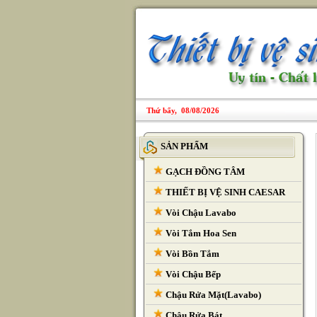
Thứ bẩy, 08/08/2026
SẢN PHẨM
GẠCH ĐỒNG TÂM
THIẾT BỊ VỆ SINH CAESAR
Vòi Chậu Lavabo
Vòi Tắm Hoa Sen
Vòi Bồn Tắm
Vòi Chậu Bếp
Chậu Rửa Mặt(Lavabo)
Chậu Rửa Bát