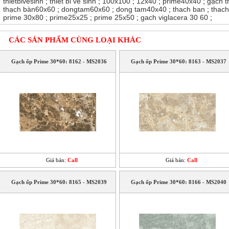
thietbivesinh
;
thiet bi ve sinh
;
100x100
;
12x40
;
prime40x40
;
gạch 
thạch bàn60x60
;
dongtam60x60
;
dong tam40x40
;
thach ban
;
thac
prime 30x80
;
prime25x25
;
prime 25x50
;
gach viglacera 30 60
;
CÁC SẢN PHẨM CÙNG LOẠI KHÁC
Gạch ốp Prime 30*60: 8162 - MS2036
Gạch ốp Prime 30*60: 8163 - MS2037
Giá bán:
Call
Giá bán:
Call
Gạch ốp Prime 30*60: 8165 - MS2039
Gạch ốp Prime 30*60: 8166 - MS2040