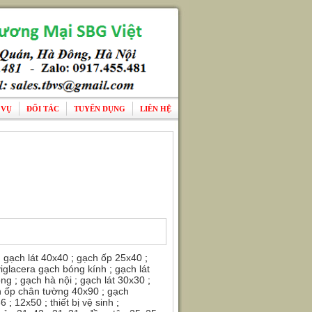
 VỤ
ĐỐI TÁC
TUYỂN DỤNG
LIÊN HỆ
;
gạch lát 40x40
;
gạch ốp 25x40
;
viglacera gạch bóng kính
;
gạch lát
ong
;
gạch hà nội
;
gạch lát 30x30
;
h ốp chân tường 40x90
;
gạch
66
;
12x50
;
thiết bị vệ sinh
;