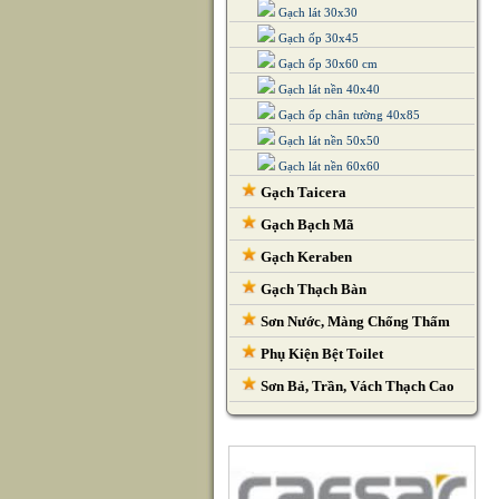
Gạch lát 30x30
Gạch ốp 30x45
Gạch ốp 30x60 cm
Gạch lát nền 40x40
Gạch ốp chân tường 40x85
Gạch lát nền 50x50
Gạch lát nền 60x60
Gạch Taicera
Gạch Bạch Mã
Gạch Keraben
Gạch Thạch Bàn
Sơn Nước, Màng Chống Thấm
Phụ Kiện Bệt Toilet
Sơn Bả, Trần, Vách Thạch Cao