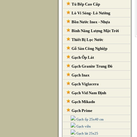
Tủ Bếp Cao Cấp
Lò Vi Sóng- Lò Nướng
Bồn Nước Inox - Nhựa
Bình Năng Lượng Mặt Trời
Thiết Bị Lọc Nước
Gỗ Sàn Công Nghiệp
Gạch Ốp Lát
Gạch Granite Trung Đô
Gạch Inax
Gạch Viglacera
Gạch Vid Nam Định
Gạch Mikado
Gạch Prime
Gạch ốp 25x40 cm
Gạch viền
Gạch lát 25x25