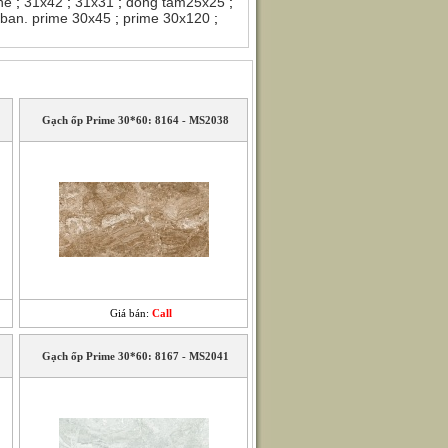
thẻ
;
31x42
;
31x31
;
đồng tâm25x25
;
hban. prime 30x45
;
prime 30x120
;
Gạch ốp Prime 30*60: 8164 - MS2038
Giá bán:
Call
Gạch ốp Prime 30*60: 8167 - MS2041