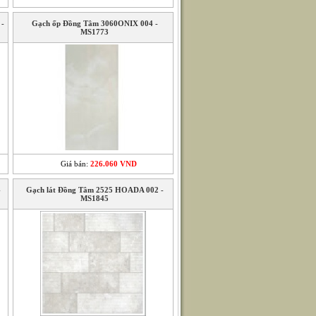
 -
Gạch ốp Đồng Tâm 3060ONIX 004 -
MS1773
Giá bán:
226.060 VND
-
Gạch lát Đồng Tâm 2525 HOADA 002 -
MS1845