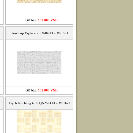
Giá bán:
152.000 VND
Gạch ốp Viglacera F3604 A1 - MS1591
Giá bán:
152.000 VND
Gạch lát chống trơn QN2504A1 - MS1622