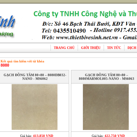
TRANG CHỦ
GIỚI THIỆU
TIN TỨC
DỊCH
Kết quả tìm kiếm với từ khóa
8080
GẠCH ĐỒNG TÂM 80×80 – 8080DB032-
GẠCH ĐỒNG TÂM 80×80 –
NANO - MS6062
8080MARMOL005-NANO - MS6063
Giá bán:
413.850 VND
Giá bán:
422.750 VND