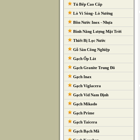
Tủ Bếp Cao Cấp
Lò Vi Sóng- Lò Nướng
Bồn Nước Inox - Nhựa
Bình Năng Lượng Mặt Trời
Thiết Bị Lọc Nước
Gỗ Sàn Công Nghiệp
Gạch Ốp Lát
Gạch Granite Trung Đô
Gạch Inax
Gạch Viglacera
Gạch Vid Nam Định
Gạch Mikado
Gạch Prime
Gạch Taicera
Gạch Bạch Mã