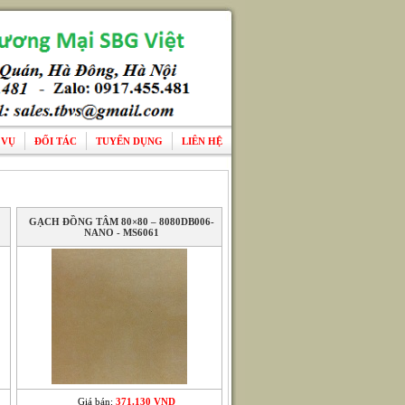
 VỤ
ĐỐI TÁC
TUYỂN DỤNG
LIÊN HỆ
GẠCH ĐỒNG TÂM 80×80 – 8080DB006-
NANO - MS6061
Giá bán:
371.130 VND