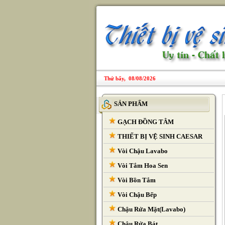
Thứ bẩy, 08/08/2026
SẢN PHẨM
GẠCH ĐỒNG TÂM
THIẾT BỊ VỆ SINH CAESAR
Vòi Chậu Lavabo
Vòi Tắm Hoa Sen
Vòi Bồn Tắm
Vòi Chậu Bếp
Chậu Rửa Mặt(Lavabo)
Chậu Rửa Bát