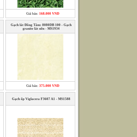
Giá bán:
168.000 VND
Gạch lát Đồng Tâm: 8080DB 100 - Gạch
granite lát nền - MS1934
Giá bán:
375.000 VND
Gạch ốp Viglacera F3607 A1 - MS1588