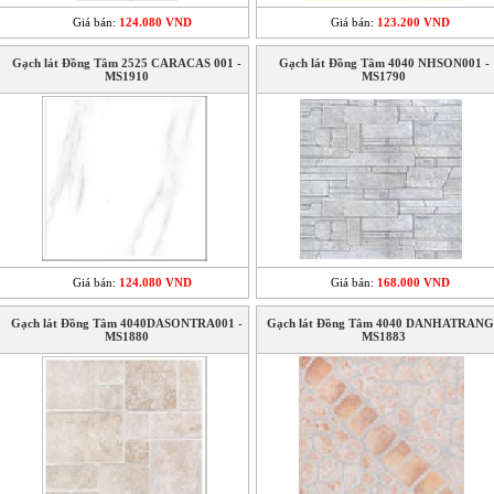
Giá bán:
124.080 VND
Giá bán:
123.200 VND
Gạch lát Đồng Tâm 2525 CARACAS 001 -
Gạch lát Đồng Tâm 4040 NHSON001 -
MS1910
MS1790
Giá bán:
124.080 VND
Giá bán:
168.000 VND
Gạch lát Đồng Tâm 4040DASONTRA001 -
Gạch lát Đồng Tâm 4040 DANHATRANG
MS1880
MS1883