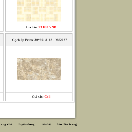
Giá bán:
93.000 VND
Gạch ốp Prime 30*60: 8163 - MS2037
Giá bán:
Call
rang chủ
Tuyển dụng
Liên hệ
Lên đầu trang